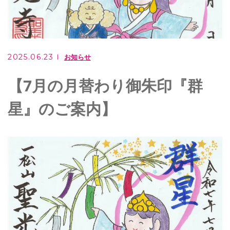
ご相談・お問い合わせ
0949-62-2107
2025.06.23
お知らせ
メールでのお問い合わせ
【7月の月替わり御朱印『群
CONTACT
星』のご案内】
住職は行政書士としても活躍しています
もりやま行政書士事務所