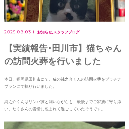
ご相談・お問い合わせ
0949-62-2107
2025.08.03
お知らせ
スタッフブログ
メールでのお問い合わせ
【実績報告･田川市】猫ちゃん
CONTACT
の訪問火葬を行いました
住職は行政書士としても活躍しています
もりやま行政書士事務所
本日、福岡県田川市にて、猫の純之介くんの訪問火葬をプラチナ
プランにて執り行いました。
純之介くんはリンパ腫と闘いながらも、最後までご家族に寄り添
い、たくさんの愛情に包まれて過ごしていたそうです。