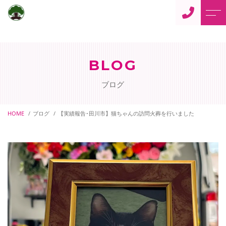
トップページ
住職からのご挨拶
BLOG
当寺について
よくある質問
ブログ
仏事案内
アクセス
ご供養
HOME
ブログ
【実績報告･田川市】猫ちゃんの訪問火葬を行いました
ブログ
ペット供養
当寺からのお知らせ
御朱印について
ペットの訪問火葬
寺カフェ「蓮花」