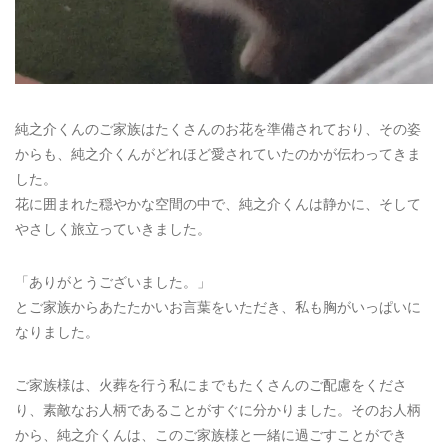
純之介くんのご家族はたくさんのお花を準備されており、その姿
からも、純之介くんがどれほど愛されていたのかが伝わってきま
した。
花に囲まれた穏やかな空間の中で、純之介くんは静かに、そして
やさしく旅立っていきました。
「ありがとうございました。」
とご家族からあたたかいお言葉をいただき、私も胸がいっぱいに
なりました。
ご家族様は、火葬を行う私にまでもたくさんのご配慮をくださ
り、素敵なお人柄であることがすぐに分かりました。そのお人柄
から、純之介くんは、このご家族様と一緒に過ごすことができ