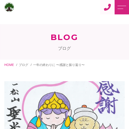
トップページ
住職からのご挨拶
BLOG
当寺について
よくある質問
ブログ
仏事案内
アクセス
ご供養
HOME
ブログ
一年の終わりに 〜感謝と振り返り〜
ブログ
ペット供養
当寺からのお知らせ
御朱印について
ペットの訪問火葬
寺カフェ「蓮花」