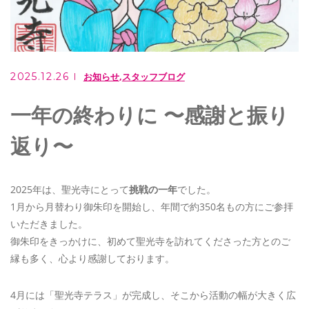
ご相談・お問い合わせ
0949-62-2107
2025.12.26
お知らせ
スタッフブログ
メールでのお問い合わせ
一年の終わりに 〜感謝と振り
CONTACT
返り〜
住職は行政書士としても活躍しています
もりやま行政書士事務所
2025年は、聖光寺にとって
挑戦の一年
でした。
1月から月替わり御朱印を開始し、年間で約350名もの方にご参拝
いただきました。
御朱印をきっかけに、初めて聖光寺を訪れてくださった方とのご
縁も多く、心より感謝しております。
4月には「聖光寺テラス」が完成し、そこから活動の幅が大きく広