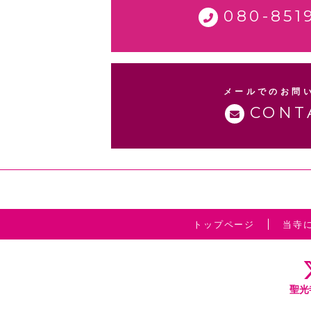
080-851
メールでのお問
CONT
トップページ
当寺
聖光