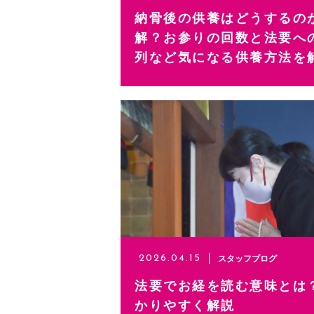
納骨後の供養はどうするの
解？お参りの回数と法要へ
列など気になる供養方法を
スタッフブログ
2026.04.15
法要でお経を読む意味とは
かりやすく解説