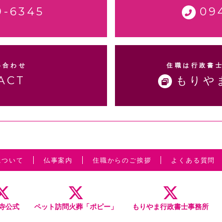
9-6345
09
い合わせ
住職は行政書
ACT
もりや
について
仏事案内
住職からのご挨拶
よくある質問
寺公式
ペット訪問火葬
「ポピー」
もりやま
行政書士
事務所