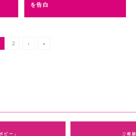
を告白
2
›
»
ポピー」
ご相