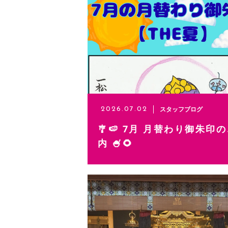
寺カフェ「蓮花」
住職からのご挨拶
よくある質問
アクセス
スタッフブログ
2026.07.02
🎐🍉 7月 月替わり御朱印
内 🍧🌻
ブログ
当寺からのお知らせ
お問い合わせ