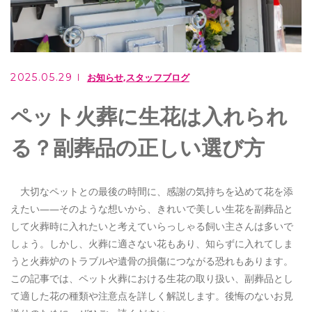
ご相談・お問い合わせ
0949-62-2107
2025.05.29
お知らせ
スタッフブログ
メールでのお問い合わせ
ペット火葬に生花は入れられ
CONTACT
る？副葬品の正しい選び方
住職は行政書士としても活躍しています
もりやま行政書士事務所
大切なペットとの最後の時間に、感謝の気持ちを込めて花を添
えたい——そのような想いから、きれいで美しい生花を副葬品と
して火葬時に入れたいと考えていらっしゃる飼い主さんは多いで
しょう。しかし、火葬に適さない花もあり、知らずに入れてしま
うと火葬炉のトラブルや遺骨の損傷につながる恐れもあります。
この記事では、ペット火葬における生花の取り扱い、副葬品とし
て適した花の種類や注意点を詳しく解説します。後悔のないお見