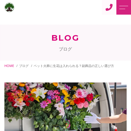
トップページ
住職からのご挨拶
BLOG
当寺について
よくある質問
ブログ
仏事案内
アクセス
ご供養
HOME
ブログ
ペット火葬に生花は入れられる？副葬品の正しい選び方
ブログ
ペット供養
当寺からのお知らせ
御朱印について
ペットの訪問火葬
寺カフェ「蓮花」