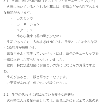
3-1 火葬に適した花の例（カスミソウ・カーネーションなど）
火葬に向いているとされる生花には、特徴などから以下のよう
な種類があります。
・ カスミソウ
・ カーネーション
・ スターチス
・ 小さな花束（花の量が少なめ）
生花であっても、入れすぎはNGです。目安としては小さな花1
～2輪程度が無難です。
遠賀川をよく散歩していたペットには、白色のチューリップを
一緒に火葬した方もいらっしゃいました。
福岡、特に筑豊地区にお住まいの方にはなじみのお花ですよ
ね。
生花があると、一段と華やかになります。
ご要望があれば、何でもご相談ください。
3-2 生花の代わりに選ばれている安全な副葬品
火葬時に入れる副葬品としては、生花以外にも安全で人気のあ