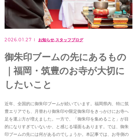
ご相談・お問い合わせ
0949-62-2107
メールでのお問い合わせ
2026.01.27
お知らせ
スタッフブログ
CONTACT
御朱印ブームの先にあるもの
｜福岡・筑豊のお寺が大切に
住職は行政書士としても活躍しています
したいこと
もりやま行政書士事務所
近年、全国的に御朱印ブームが続いています。福岡県内、特に筑
豊エリアでも、月替わり御朱印や限定御朱印をきっかけにお寺へ
足を運ぶ方が増えました。一方で、「御朱印を集めること」が目
的になりすぎていないか、と感じる場面もあります。では、御朱
印ブームの先には何があるのでしょうか。本記事では、お寺側の