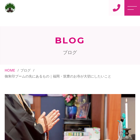
トップページ
住職からのご挨拶
BLOG
当寺について
よくある質問
ブログ
仏事案内
アクセス
ご供養
HOME
ブログ
ブログ
御朱印ブームの先にあるもの｜福岡・筑豊のお寺が大切にしたいこと
ペット供養
当寺からのお知らせ
御朱印について
ペットの訪問火葬
寺カフェ「蓮花」