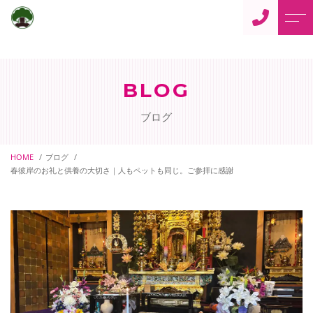
トップページ
住職からのご挨拶
BLOG
当寺について
よくある質問
ブログ
仏事案内
アクセス
ご供養
HOME
ブログ
ブログ
春彼岸のお礼と供養の大切さ｜人もペットも同じ。ご参拝に感謝
ペット供養
当寺からのお知らせ
御朱印について
ペットの訪問火葬
寺カフェ「蓮花」