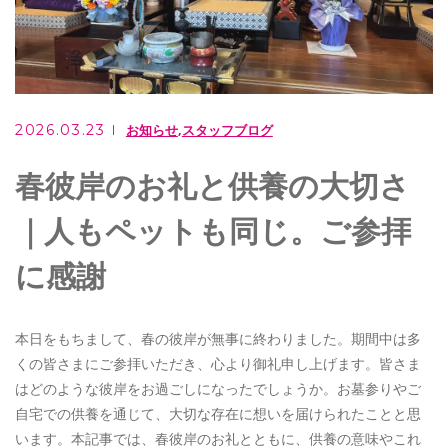
ご相談・お問い合わせ
0949-62-2107
メールでのお問い合わせ
2026.03.23
お知らせ
スタッフブログ
CONTACT
春彼岸のお礼と供養の大切さ
｜人もペットも同じ。ご参拝
住職は行政書士としても活躍しています
に感謝
もりやま行政書士事務所
本日をもちまして、春の彼岸が無事に終わりました。期間中は多
くの皆さまにご参拝いただき、心より御礼申し上げます。皆さま
はどのような彼岸をお過ごしになったでしょうか。お墓参りやご
自宅での供養を通じて、大切な存在に想いを届けられたことと思
います。本記事では、春彼岸のお礼とともに、供養の意味やこれ